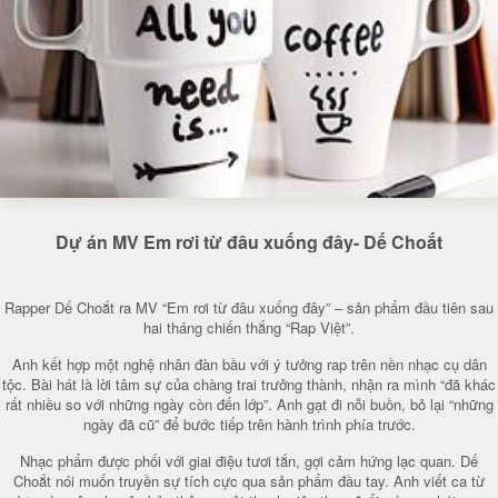
Dự án MV Em rơi từ đâu xuống đây- Dế Choắt
Rapper Dế Choắt ra MV “Em rơi từ đâu xuống đây” – sản phẩm đầu tiên sau
hai tháng chiến thắng “Rap Việt”.
Anh kết hợp một nghệ nhân đàn bầu với ý tưởng rap trên nền nhạc cụ dân
tộc. Bài hát là lời tâm sự của chàng trai trưởng thành, nhận ra mình “đã khác
rất nhiều so với những ngày còn đến lớp”. Anh gạt đi nỗi buồn, bỏ lại “những
ngày đã cũ” để bước tiếp trên hành trình phía trước.
Nhạc phẩm được phối với giai điệu tươi tắn, gợi cảm hứng lạc quan. Dế
Choắt nói muốn truyền sự tích cực qua sản phẩm đầu tay. Anh viết ca từ