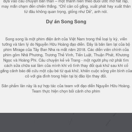
dựa vào câu chuyện bản thân – một thanh niên theo đuổi ước mơ hát rap,
may mắn chạm đến chiến thắng. “Chỉ cần cố gắng, xuất phát hay xuất thân
từ đâu không quan trọng, giống như Dế”, anh nói.
Dự án Song Song
Song song là một phim điện ảnh của Việt Nam trong thể loại ly kỳ, viễn
tưởng và tâm lý do Nguyễn Hữu Hoàng đạo diễn. Đây là bản làm lại của bộ
phim Mirage của Tây Ban Nha ra mắt năm 2018. Các diễn viên chính của
phim gồm Nhã Phương, Trương Thế Vinh, Tiến Luật, Thuận Phát, Khương
Ngọc và Hoàng Phi. Câu chuyện kể về Trang - một người phụ nữ phải tìm
cách sửa chữa sai lầm của mình khi vô tình thay đổi quá khứ sau khi cố
gắng cảnh báo để cứu một cậu bé từ quá khứ, khiến cuộc sống yên bình của
cô với gia đình trong hiện tại bị đảo lộn thay đổi.
Sản phẩm lần này là sự hợp tác của team với đạo diễn Nguyễn Hữu Hoàng.
Team thực hiện chọn bối cảnh cho phim