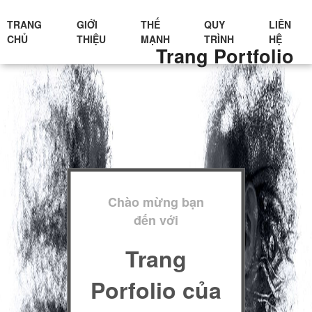
TRANG
GIỚI
THẾ
QUY
LIÊN
CHỦ
THIỆU
MẠNH
TRÌNH
HỆ
Trang Portfolio
Chào mừng bạn
đến với
Trang
Porfolio của